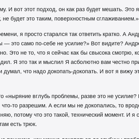
у. И вот этот подход, он как раз будет мешать. Это
т, не будет это таким, поверхностным сглаживанием.»
мени, я просто старался так ответить кратко. А Андр
 — это само по-себе не усилие?» Вот видите? Андрей
о. Это не то, что я сейчас как бы свысока смотрю, к
одил. Я это так и мыслил Я асболютно вам честно при
и думал, что надо докопать-докопать. И вот я вижу э
что «ныряние вглубь проблемы, разве это не усили
 что-то разрешим. А если мы не докопались, то врод
сняю, потому что это такой, технический момент. И я
там есть трюк.