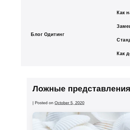
Skip
to
Как н
content
Заме
Блог Одитинг
Стан
Как 
Ложные представления
|
Posted on
October 5, 2020