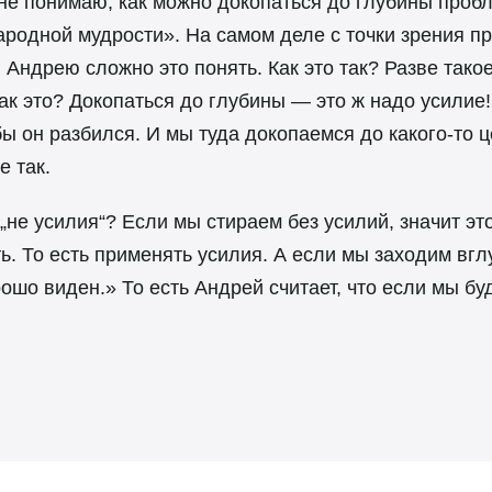
Я не понимаю, как можно докопаться до глубины проб
ародной мудрости». На самом деле с точки зрения п
 Андрею сложно это понять. Как это так? Разве тако
ак это? Докопаться до глубины — это ж надо усилие!
бы он разбился. И мы туда докопаемся до какого-то ц
е так.
 „не усилия“? Если мы стираем без усилий, значит эт
ь. То есть применять усилия. А если мы заходим вгл
рошо виден.» То есть Андрей считает, что если мы б