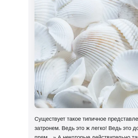
Существует такое типичное представлен
затронем. Ведь это ж легко! Ведь это д
прям…» А некоторые действительно так