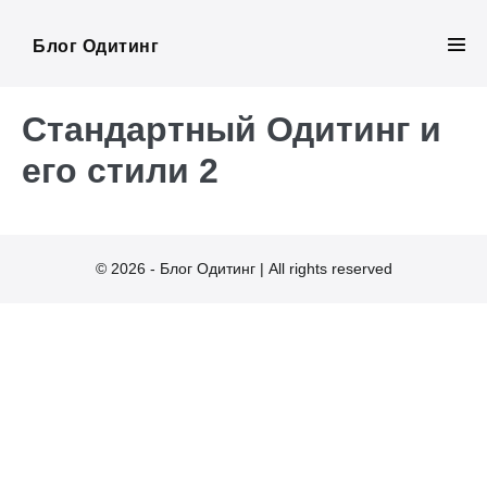
Skip
to
Блог Одитинг
Men
content
Tog
Стандартный Одитинг и
его стили 2
© 2026 - Блог Одитинг | All rights reserved