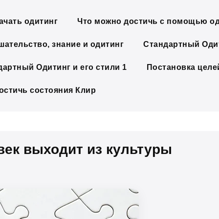
ачать одитинг
Что можно достичь с помощью о
шательство, знание и одитинг
Стандартный Одит
дартный Одитинг и его стили 1
Постановка целе
достичь состояния Клир
век выходит из культуры