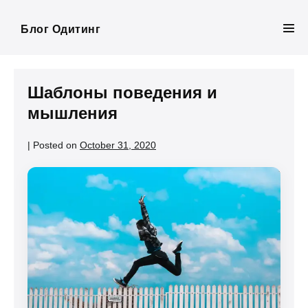
Skip
to
Блог Одитинг
Men
content
Tog
Шаблоны поведения и
мышления
|
Posted on
October 31, 2020