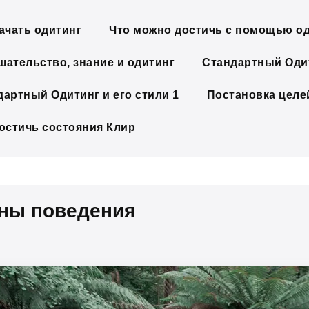
ачать одитинг
Что можно достичь с помощью о
шательство, знание и одитинг
Стандартный Одит
дартный Одитинг и его стили 1
Постановка целе
достичь состояния Клир
ны поведения