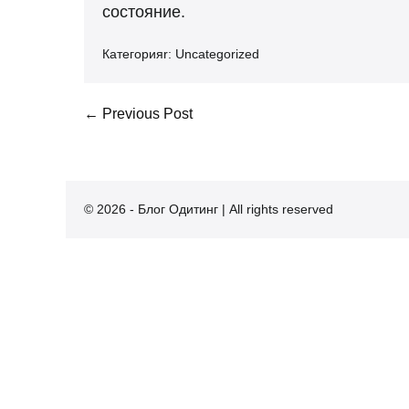
состояние.
Категорияr:
Uncategorized
Post
← Previous Post
Navigation
© 2026 - Блог Одитинг | All rights reserved