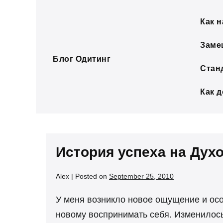
Skip
to
Как н
content
Заме
Блог Одитинг
Стан
Как 
История успеха на Дух
Alex
|
Posted on
September 25, 2010
У меня возникло новое ощущение и осо
новому воспринимать себя. Изменилос