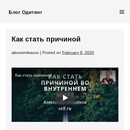
Skip
to
Блог Одитинг
Men
content
Tog
Как стать причиной
alexzemleacov
|
Posted on
February 8, 2020
Как стать причиной