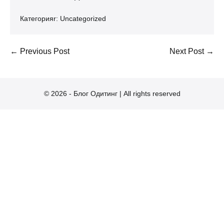
Категорияr:
Uncategorized
Post
← Previous Post
Next Post →
Navigation
© 2026 - Блог Одитинг | All rights reserved