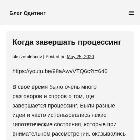
Skip
to
Блог Одитинг
Men
content
Tog
Когда завершать процессинг
alexzemleacov
|
Posted on
May 25, 2020
https://youtu.be/98aAwvVTQ6c?t=646
В свое
время
было очень много
разговоров и споров о том, где
завершается
процессинг
. Были разные
идеи и часто использовались некие
гипотетические состояния, которые при
внимательном рассмотрении, оказывались