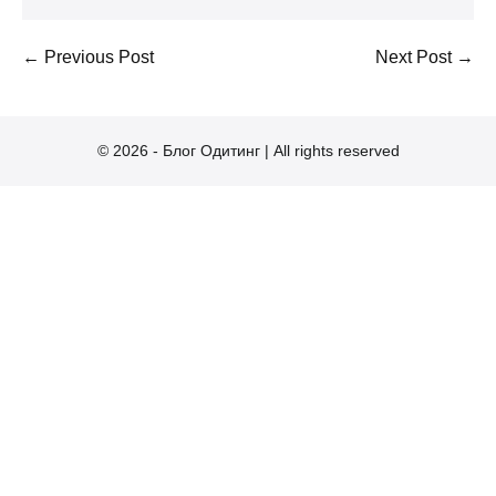
Post
← Previous Post
Next Post →
Navigation
© 2026 - Блог Одитинг | All rights reserved