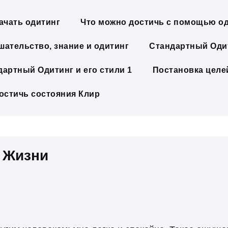
ачать одитинг
Что можно достичь с помощью о
шательство, знание и одитинг
Стандартный Одит
дартный Одитинг и его стили 1
Постановка целе
достичь состояния Клир
 Жизни