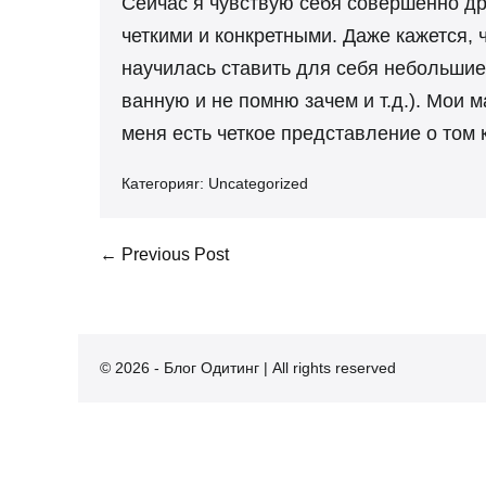
Сейчас я чувствую себя совершенно дру
четкими и конкретными. Даже кажется, 
научилась ставить для себя небольшие 
ванную и не помню зачем и т.д.). Мои 
меня есть четкое представление о том ка
Категорияr:
Uncategorized
Post
← Previous Post
Navigation
© 2026 - Блог Одитинг | All rights reserved