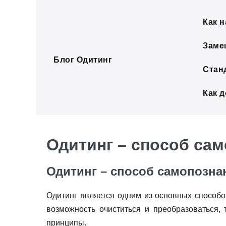
Skip
to
Как н
content
Заме
Блог Одитинг
Стан
Как 
Одитинг – способ са
Одитинг – способ самопозна
Одитинг является одним из основных способо
возможность очиститься и преобразоваться, 
принципы.