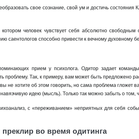
еобразовать свое сознание, свой ум и достичь состояния К
в котором человек чувствует себя абсолютно свободным 
ию саентологов способно привести к вечному духовному б
апоминающих прием у психолога. Одитор задает команд
ь проблему. Так, к примеру, вам может быть предложено р
вы не хотите об этом говорить, но сама проблема гложет 
авязчивую идею (мысль). Только так можно забыть о том, чт
психоанализ, с «переживанием» неприятных для себя соб
 преклир во время одитинга