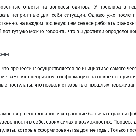
ровенные ответы на вопросы одитора. У преклира в пе
ть неприятные для себя ситуации. Однако уже после пе
твенно, на каждом последующем сеансе работать становитс
 И вот тут уже можно говорить, что вы достигли определенн
вен
 что процессинг осуществляется по инициативе самого чело
ание заменяет неприятную информацию на новое восприяти
ные постулаты, что позволяет забыть о прошлых переживан
самосовершенствование и устранение барьера страха и фо
уверенности в себе, своих силах и возможностях. Процесс 
тулаты, которые сформированы за долгие годы. Только по