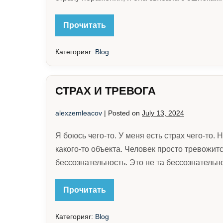
С
Прочитать
ЧЕМ
СВЯЗАНА
ТРЕВОГА
Категорияr:
Blog
СТРАХ И ТРЕВОГА
alexzemleacov
|
Posted on
July 13, 2024
Я боюсь чего-то. У меня есть страх чего-то. 
какого-то объекта. Человек просто тревожит
бессознательность. Это не та бессознательно
СТРАХ
Прочитать
И
ТРЕВОГА
Категорияr:
Blog