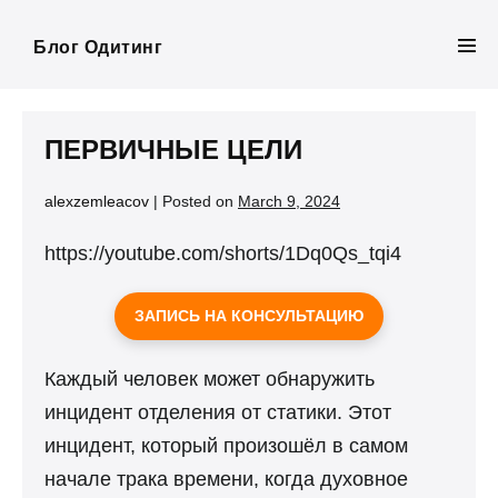
Skip
to
Блог Одитинг
Men
content
Tog
ПЕРВИЧНЫЕ ЦЕЛИ
alexzemleacov
|
Posted on
March 9, 2024
https://youtube.com/shorts/1Dq0Qs_tqi4
ЗАПИСЬ НА КОНСУЛЬТАЦИЮ
Каждый человек может обнаружить
инцидент отделения от статики. Этот
инцидент, который произошёл в самом
начале трака времени, когда духовное