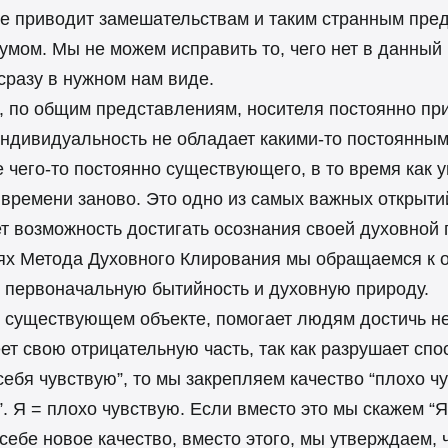
е приводит замешательствам и таким странным пред
 умом. Мы не можем исправить то, чего нет в данный
 сразу в нужном нам виде.
й, по общим представлениям, носителя постоянно пр
 индивидуальность не обладает какими-то постоянн
чего-то постоянно существующего, в то время как у
ремени заново. Это одно из самых важных открытий
т возможность достигать осознания своей духовной
нях Метода Духовного Клирования мы обращаемся к 
ю первоначальную бытийность и духовную природу.
о существующем объекте, помогает людям достичь н
ет свою отрицательную часть, так как разрушает спо
себя чувствую”, то мы закрепляем качество “плохо ч
. Я = плохо чувствую. Если вместо это мы скажем “Я
 себе новое качество, вместо этого, мы утверждае