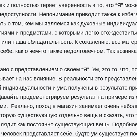
к и полностью теряет уверенность в то, что “Я” может
едоступности. Непонимание приводит также к избеган
ать о том, кем мы являемся как духовные индивидуа
ями и предметами, с которыми легко отождествиться
 или наша обладательность. К сожалению, все мате
ебе, как о чем-то также недолговечном. Так возник
но с представлением о своем “Я”. Ум, это то, что,
ывает на нас влияние. В реальности это представле
й индивидуальности и ума получены в результате п
Давайте продемонстрируем результат на примере из
ами. Реально, поход в магазин занимает очень небо
оторую существующую отдельно вещь и сказать, что “
глядит как постоянно существующая вещь Подобное 
 человек представляет себе, будто ум существует п