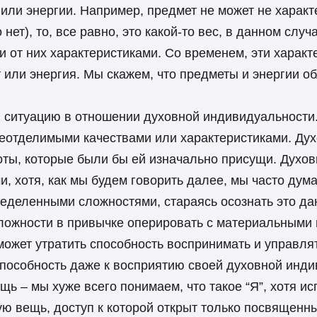
или энергии. Например, предмет не может не характ
о нет), то, все равно, это какой-то вес, в данном сл
от них характеристиками. Со временем, эти характе
т или энергия. Мы скажем, что предметы и энергии 
ситуацию в отношении духовной индивидуальности.
 неотделимыми качествами или характеристиками. Ду
оты, которые были бы ей изначально присущи. Духов
 хотя, как мы будем говорить далее, мы часто дума
пределенными сложностями, стараясь осознать это д
 сложности в привычке оперировать с материальными
ожет утратить способность воспринимать и управля
способность даже к восприятию своей духовной инд
щь – мы хуже всего понимаем, что такое “Я”, хотя ис
ю вещь, доступ к которой открыт только посвященны