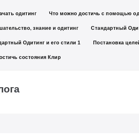
ачать одитинг
Что можно достичь с помощью о
шательство, знание и одитинг
Стандартный Одит
дартный Одитинг и его стили 1
Постановка целе
достичь состояния Клир
лога