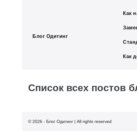
Skip
to
Как н
content
Заме
Блог Одитинг
Стан
Как 
Список всех постов б
© 2026 - Блог Одитинг | All rights reserved