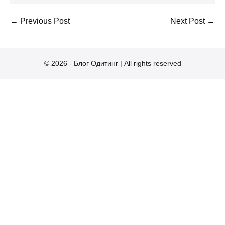
Post
← Previous Post
Next Post →
Navigation
© 2026 - Блог Одитинг | All rights reserved