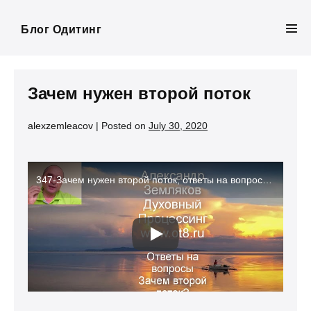
Skip
to
Блог Одитинг
Men
content
Tog
Зачем нужен второй поток
alexzemleacov
|
Posted on
July 30, 2020
347-Зачем нужен второй поток, ответы на вопросы – Александр Земляков