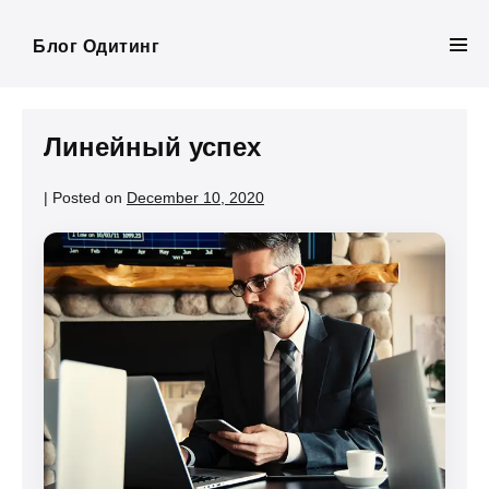
Skip
to
Блог Одитинг
Men
content
Tog
Линейный успех
|
Posted on
December 10, 2020