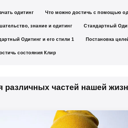
ачать одитинг
Что можно достичь с помощью о
шательство, знание и одитинг
Стандартный Одит
дартный Одитинг и его стили 1
Постановка целе
достичь состояния Клир
я различных частей нашей жиз