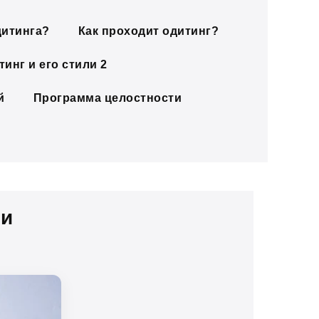
дитинга?
Как проходит одитинг?
инг и его стили 2
й
Программа целостности
ни