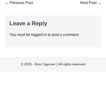
Post
← Previous Post
Next Post →
Navigation
Leave a Reply
You must be
logged in
to post a comment.
© 2026 - Блог Одитинг | All rights reserved