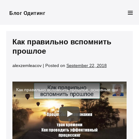
Skip
to
Блог Одитинг
Men
content
Tog
Как правильно вспомнить
прошлое
alexzemleacov
|
Posted on
September 22, 2018
Как правильно вспомнить прошлое, основные ошибки – Александр Земляков – подкаст 221