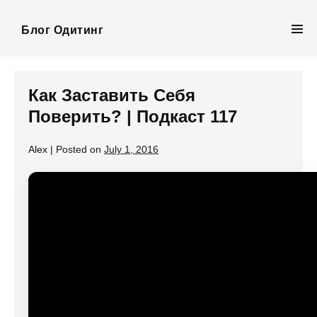
Skip
to
Блог Одитинг
Men
content
Tog
Как Заставить Себя
Поверить? | Подкаст 117
Alex
|
Posted on
July 1, 2016