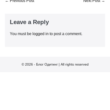
Post
← Previous Post
Next Post →
Navigation
Leave a Reply
You must be
logged in
to post a comment.
© 2026 - Блог Одитинг | All rights reserved