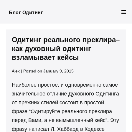
Skip
to
Блог Одитинг
Men
content
Tog
Одитинг реального преклира–
как духовный одитинг
взламывает кейсы
Alex
|
Posted on
January 9, 2015
Наиболее простое, и одновременно самое
значительное отличие Духовного Одитинга
от прежних стилей состоит в простой
фразе “Одитируйте реального преклира
перед Вами, а не вымышленный кейс”. Эту
фразу написал Л. Хаббард в Кодексе