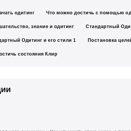
ачать одитинг
Что можно достичь с помощью о
шательство, знание и одитинг
Стандартный Одит
дартный Одитинг и его стили 1
Постановка целе
достичь состояния Клир
ции