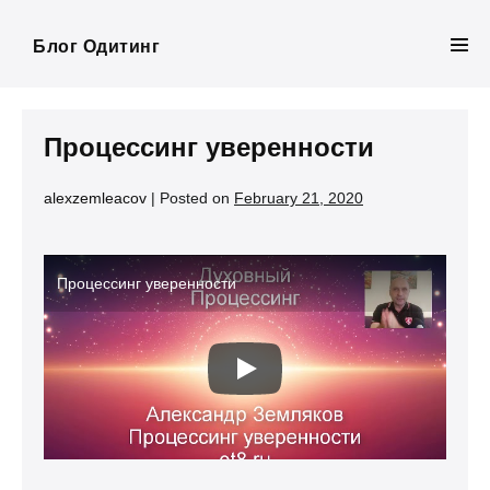
Skip
to
Блог Одитинг
Men
content
Tog
Процессинг уверенности
alexzemleacov
|
Posted on
February 21, 2020
Процессинг уверенности