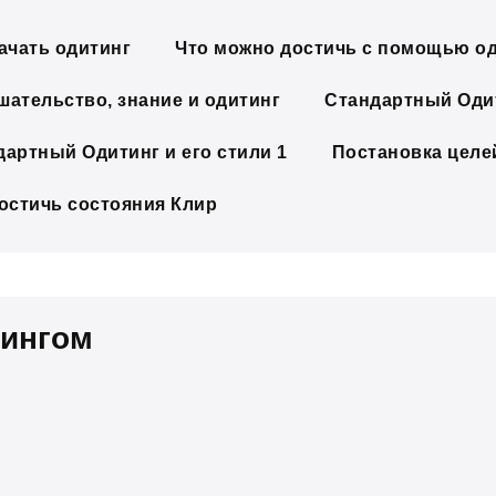
ачать одитинг
Что можно достичь с помощью о
шательство, знание и одитинг
Стандартный Одит
дартный Одитинг и его стили 1
Постановка целе
достичь состояния Клир
тингом