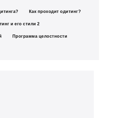
дитинга?
Как проходит одитинг?
инг и его стили 2
й
Программа целостности
Ю